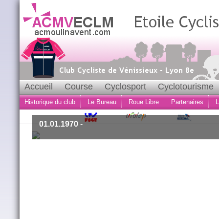
Accueil
Course
Cyclosport
Cyclotourisme
Historique du club
Le Bureau
Roue Libre
Partenaires
L
01.01.1970
-