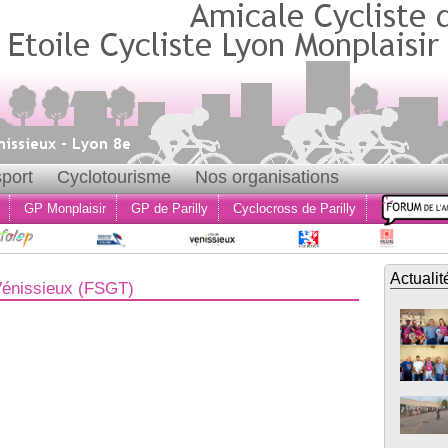
port
Cyclotourisme
Nos organisations
GP Monplaisir
GP de Parilly
Cyclocross de Parilly
Actualit
Vénissieux (FSGT)