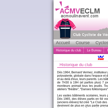
Accueil
Course
Cyclos
Historique du club
Le Bureau
Historique du club
Dès 1964, Bernard Vermez, instituteur
polyvalente, globale dans l'espace et d
et au delà d'eux, leurs parents. Les b
de 7H30 à 19H (et parfois plus) 7 jou
moniteurs animait tous les jeudis. To
ateliers "théâtre", "Danses folkloriques", 
Les vastes bâtiments scolaires, leurs
Dès 1965, des élèves partis en 6è vou
(anciens élèves) fut créé "Le Club des
devinrent de plus en plus partie prena