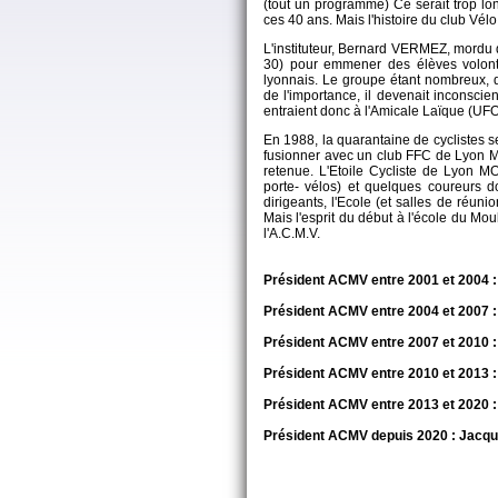
(tout un programme) Ce serait trop lo
ces 40 ans. Mais l'histoire du club Vélo
L'instituteur, Bernard VERMEZ, mordu 
30) pour emmener des élèves volonta
lyonnais. Le groupe étant nombreux, de
de l'importance, il devenait inconscie
entraient donc à l'Amicale Laïque (UFO
En 1988, la quarantaine de cyclistes se
fusionner avec un club FFC de Lyon MO
retenue. L'Etoile Cycliste de Lyon MO
porte- vélos) et quelques coureurs do
dirigeants, l'Ecole (et salles de réuni
Mais l'esprit du début à l'école du Mou
l'A.C.M.V.
Président ACMV entre 2001 et 2004 :
Président ACMV entre 2004 et 2007
Président ACMV entre 2007 et 2010
Président ACMV entre 2010 et 2013
Président ACMV entre 2013 et 2020
Président ACMV depuis 2020 : Jacq