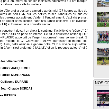
ng pour énumérer toutes les initiatives éducatives qui ont marqué
 a débuté dans cette fourmilière.
de Vélo profita des 1ers samedis après-midi (27 heures au lieu de
ires de son CM2 sur les petites routes tranquilles du sud-est
s parents acceptèrent d'aider à l'encadrement. L'activité prenait
nt de rouler sans licence, sans assurance collective. Les cyclistes
LEP) et formaient une nouvelle section.
 trouvèrent devant un choix 1/ continuer l'activité vélo "pépère", 2/
NPLAISIR en perte de vitesse. Ce fut la deuxième option qui fut
NPLAISIR apportait de l'argent (sponsors), une voiture break (8
nt Philippe et Gil Chevalier ; l'ALMV fournissant le monde, les
on). Ainsi, cette osmose a généré notre Club si vivace aujourd'hui.
lin à Vent s'est prolongé à l'A.L.M.V et on le retrouve aujourd'hui à
 Jean-Pierre BITH
 : Patrick JACQUEMOT
 : Patrick MONTANGON
 : Guillaume DURAND
NOS O
 : Jean-Chaude BORDAZ
ues KIEFFER