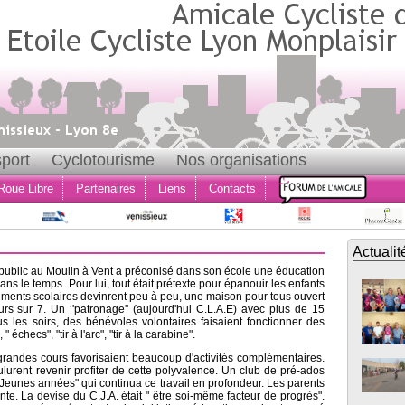
port
Cyclotourisme
Nos organisations
Roue Libre
Partenaires
Liens
Contacts
Actualit
 public au Moulin à Vent a préconisé dans son école une éducation
ans le temps. Pour lui, tout était prétexte pour épanouir les enfants
âtiments scolaires devinrent peu à peu, une maison pour tous ouvert
rs sur 7. Un ‘'patronage'' (aujourd'hui C.L.A.E) avec plus de 15
us les soirs, des bénévoles volontaires faisaient fonctionner des
" échecs", "tir à l'arc", "tir à la carabine".
 grandes cours favorisaient beaucoup d'activités complémentaires.
lurent revenir profiter de cette polyvalence. Un club de pré-ados
 Jeunes années" qui continua ce travail en profondeur. Les parents
nte. La devise du C.J.A. était " être soi-même facteur de progrès".