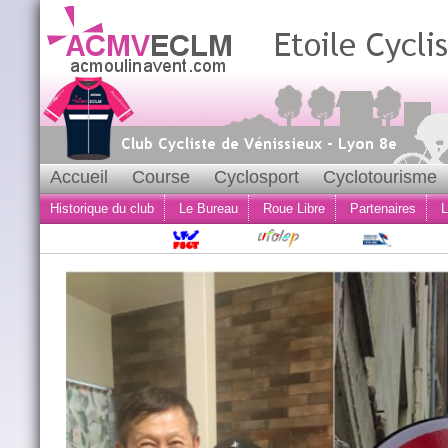
Accueil
Course
Cyclosport
Cyclotourisme
Historique du club
Le Bureau
Roue Libre
Partenaires
L