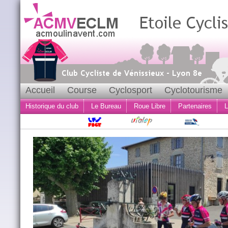
Accueil
Course
Cyclosport
Cyclotourisme
Historique du club
Le Bureau
Roue Libre
Partenaires
L