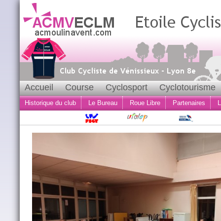
Accueil
Course
Cyclosport
Cyclotourisme
Historique du club
Le Bureau
Roue Libre
Partenaires
L