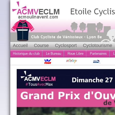
Accueil
Course
Cyclosport
Cyclotourisme
Historique du club
Le Bureau
Roue Libre
Partenaires
L