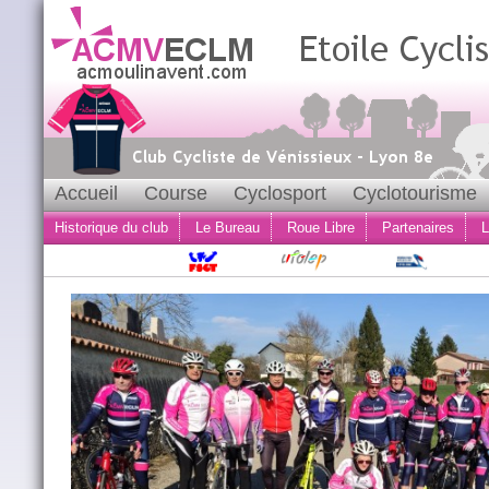
Accueil
Course
Cyclosport
Cyclotourisme
Historique du club
Le Bureau
Roue Libre
Partenaires
L