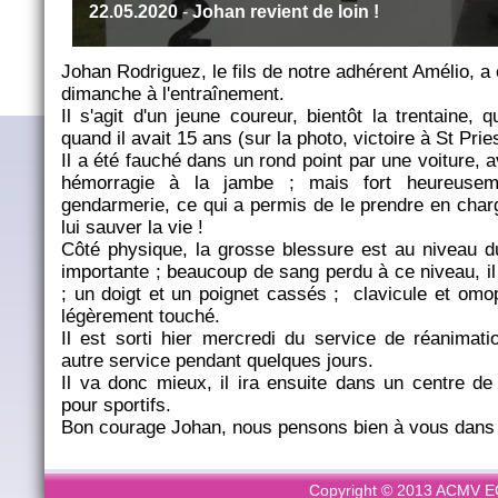
22.05.2020
-
Johan revient de loin !
Johan Rodriguez, le fils de notre adhérent Amélio, a
dimanche à l'entraînement.
Il s'agit d'un jeune coureur, bientôt la trentaine, 
quand il avait 15 ans (sur la photo, victoire à St Prie
Il a été fauché dans un rond point par une voiture, 
hémorragie à la jambe ; mais fort heureusem
gendarmerie, ce qui a permis de le prendre en cha
lui sauver la vie !
Côté physique, la grosse blessure est au niveau 
importante ; beaucoup de sang perdu à ce niveau, il
; un doigt et un poignet cassés ; clavicule et omop
légèrement touché.
Il est sorti hier mercredi du service de réanimati
autre service pendant quelques jours.
Il va donc mieux, il ira ensuite dans un centre de
pour sportifs.
Bon courage Johan, nous pensons bien à vous dans 
Copyright © 2013 ACMV ECL