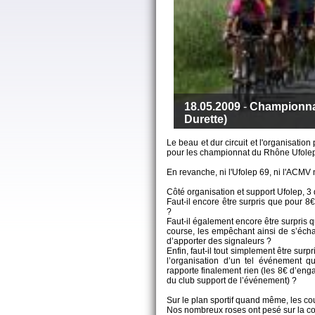
18.05.2009
-
Championnat
Durette)
Le beau et dur circuit et l'organisati
pour les championnat du Rhône Ufolep 
En revanche, ni l'Ufolep 69, ni l'ACMV ne
Côté organisation et support Ufolep, 3
Faut-il encore être surpris que pour 8€
?
Faut-il également encore être surpris q
course, les empêchant ainsi de s’écha
d’apporter des signaleurs ?
Enfin, faut-il tout simplement être su
l’organisation d’un tel événement
rapporte finalement rien (les 8€ d’eng
du club support de l’événement) ?
Sur le plan sportif quand même, les cou
Nos nombreux roses ont pesé sur la cou