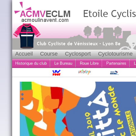
Accueil
Course
Cyclosport
Cyclotourisme
Historique du club
Le Bureau
Roue Libre
Partenaires
L