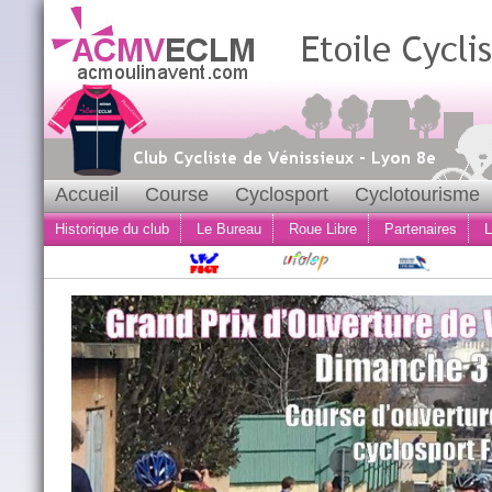
Accueil
Course
Cyclosport
Cyclotourisme
Historique du club
Le Bureau
Roue Libre
Partenaires
L