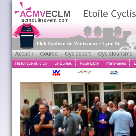
Accueil
Course
Cyclosport
Cyclotourisme
Historique du club
Le Bureau
Roue Libre
Partenaires
L