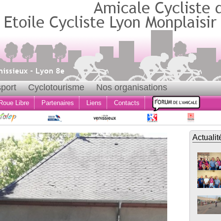
port
Cyclotourisme
Nos organisations
Roue Libre
Partenaires
Liens
Contacts
Actualit