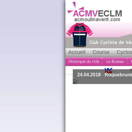
Accueil
Course
Cyclos
Historique du club
Le Bureau
24.04.2018
-
Roquebrune,