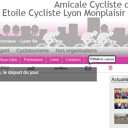
port
Cyclotourisme
Nos organisations
Roue Libre
Partenaires
Liens
Contacts
 le départ du jour
Actualit