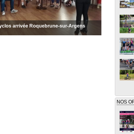
cyclos arrivée Roquebrune-sur-Argens
NOS O