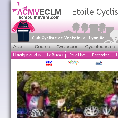
Accueil
Course
Cyclosport
Cyclotourisme
Historique du club
Le Bureau
Roue Libre
Partenaires
L