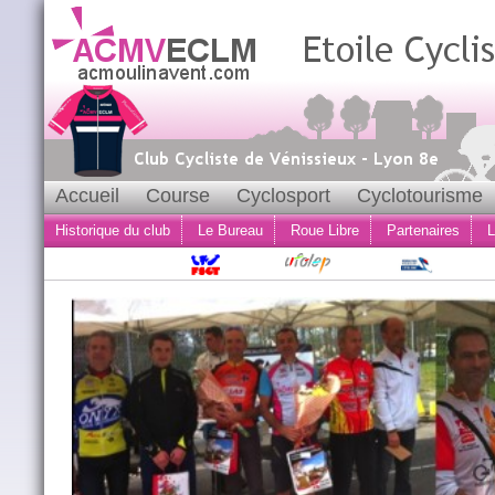
Accueil
Course
Cyclosport
Cyclotourisme
Historique du club
Le Bureau
Roue Libre
Partenaires
L