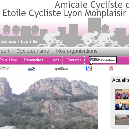
port
Cyclotourisme
Nos organisations
Roue Libre
Partenaires
Liens
Contacts
Actualit