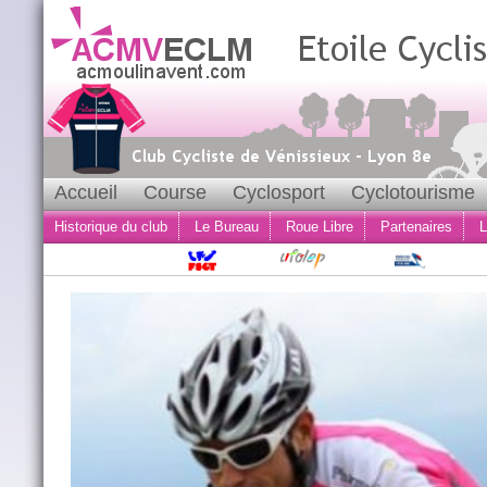
Accueil
Course
Cyclosport
Cyclotourisme
Historique du club
Le Bureau
Roue Libre
Partenaires
L