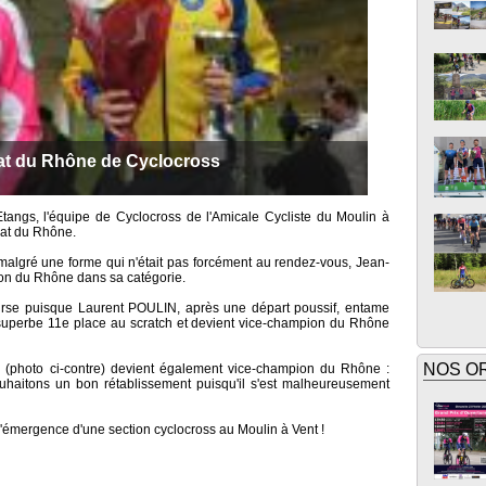
t du Rhône de Cyclocross
tangs, l'équipe de Cyclocross de l'Amicale Cycliste du Moulin à
nat du Rhône.
malgré une forme qui n'était pas forcément au rendez-vous, Jean-
on du Rhône dans sa catégorie.
ourse puisque Laurent POULIN, après une départ poussif, entame
superbe 11e place au scratch et devient vice-champion du Rhône
NOS O
(photo ci-contre) devient également vice-champion du Rhône :
souhaitons un bon rétablissement puisqu'il s'est malheureusement
l'émergence d'une section cyclocross au Moulin à Vent !