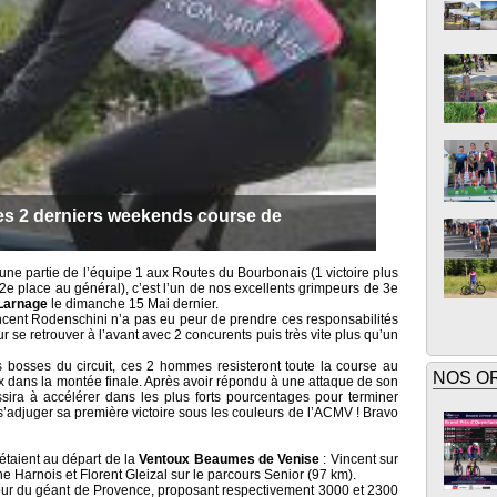
les 2 derniers weekends course de
’une partie de l’équipe 1 aux Routes du Bourbonais (1 victoire plus
a 2e place au général), c’est l’un de nos excellents grimpeurs de 3e
Larnage
le dimanche 15 Mai dernier.
 Vincent Rodenschini n’a pas eu peur de prendre ces responsabilités
ur se retrouver à l’avant avec 2 concurents puis très vite plus qu’un
s bosses du circuit, ces 2 hommes resisteront toute la course au
NOS O
x dans la montée finale. Après avoir répondu à une attaque de son
ira à accélérer dans les plus forts pourcentages pour terminer
’adjuger sa première victoire sous les couleurs de l’ACMV ! Bravo
étaient au départ de la
Ventoux Beaumes de Venise
: Vincent sur
e Harnois et Florent Gleizal sur le parcours Senior (97 km).
utour du géant de Provence, proposant respectivement 3000 et 2300