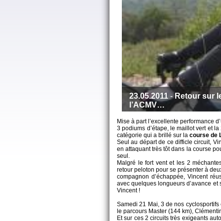
23.05.2011
-
Retour sur 
l’ACMV…
Mise à part l’excellente performance d
3 podiums d’étape, le maillot vert et l
catégorie qui a brillé sur la
course de 
Seul au départ de ce difficle circuit,
en attaquant très tôt dans la course po
seul.
Malgré le fort vent et les 2 méchante
retour peloton pour se présenter à deu
compagnon d’échappée, Vincent réuss
avec quelques longueurs d’avance et s
Vincent !
Samedi 21 Mai, 3 de nos cyclosportifs 
le parcours Master (144 km), Clémentin
Et sur ces 2 circuits très exigeants a