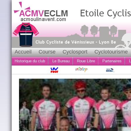
Accueil
Course
Cyclosport
Cyclotourisme
Historique du club
Le Bureau
Roue Libre
Partenaires
L