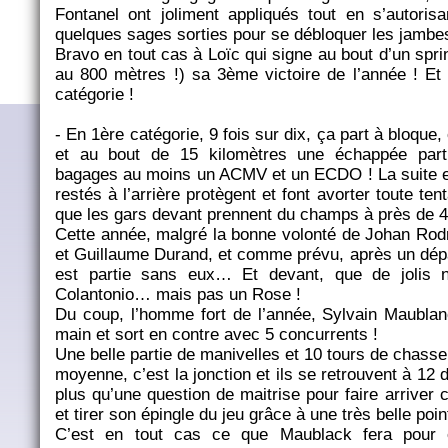
Fontanel ont joliment appliqués tout en s’autori
quelques sages sorties pour se débloquer les jambes
Bravo en tout cas à Loïc qui signe au bout d’un sprin
au 800 mètres !) sa 3ème victoire de l’année ! Et 
catégorie !
- En 1ère catégorie, 9 fois sur dix, ça part à bloque,
et au bout de 15 kilomètres une échappée par
bagages au moins un ACMV et un ECDO ! La suite es
restés à l’arrière protègent et font avorter toute te
que les gars devant prennent du champs à près de 
Cette année, malgré la bonne volonté de Johan Rodr
et Guillaume Durand, et comme prévu, après un dépar
est partie sans eux… Et devant, que de jolis n
Colantonio… mais pas un Rose !
Du coup, l’homme fort de l’année, Sylvain Maubla
main et sort en contre avec 5 concurrents !
Une belle partie de manivelles et 10 tours de chasse 
moyenne, c’est la jonction et ils se retrouvent à 12
plus qu’une question de maitrise pour faire arriver c
et tirer son épingle du jeu grâce à une très belle poin
C’est en tout cas ce que Maublack fera pour e